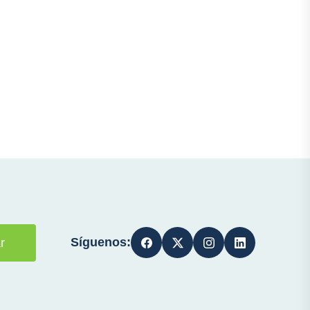
Síguenos:
r