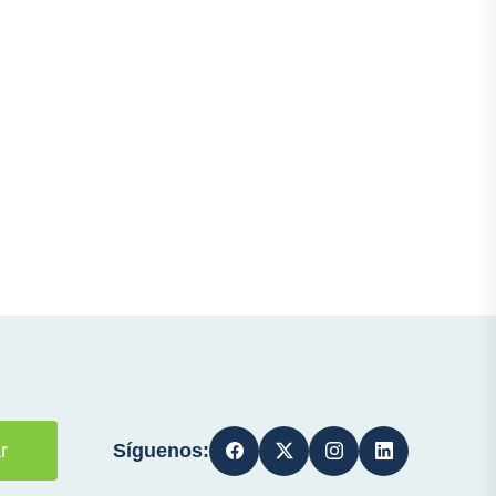
Síguenos:
r