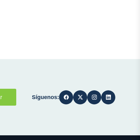
Síguenos:
r